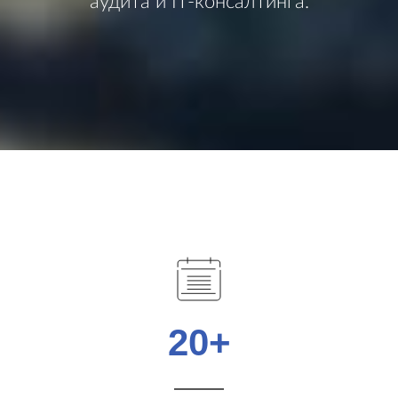
аудита и IT-консалтинга.
20
+